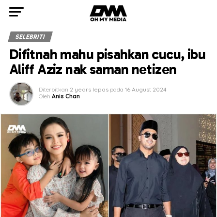
SELEBRITI
Difitnah mahu pisahkan cucu, ibu
Aliff Aziz nak saman netizen
Diterbitkan
2 years lepas
pada
16 August 2024
Oleh
Anis Chan