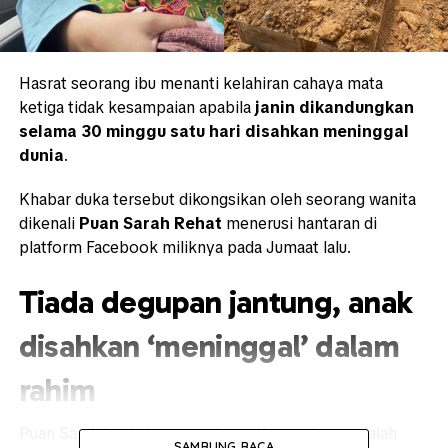
Hasrat seorang ibu menanti kelahiran cahaya mata
ketiga tidak kesampaian apabila
janin dikandungkan
selama 30 minggu satu hari disahkan meninggal
dunia
.
Khabar duka tersebut dikongsikan oleh seorang wanita
dikenali
Puan Sarah Rehat
menerusi hantaran di
platform Facebook miliknya pada Jumaat lalu.
Tiada degupan jantung, anak
disahkan ‘meninggal’ dalam
rahim
Puan Sarah berkata, punca kematian anaknya adalah
SAMBUNG BACA