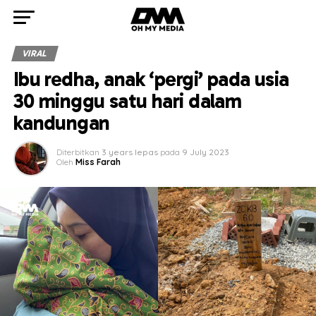
VIRAL
Ibu redha, anak ‘pergi’ pada usia
30 minggu satu hari dalam
kandungan
Diterbitkan
3 years lepas
pada
9 July 2023
Oleh
Miss Farah