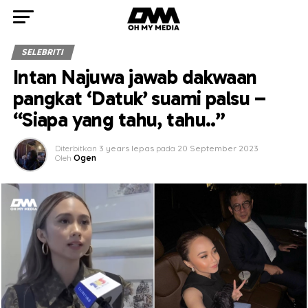
SELEBRITI
Intan Najuwa jawab dakwaan
pangkat ‘Datuk’ suami palsu –
“Siapa yang tahu, tahu..”
Diterbitkan
3 years lepas
pada
20 September 2023
Oleh
Ogen