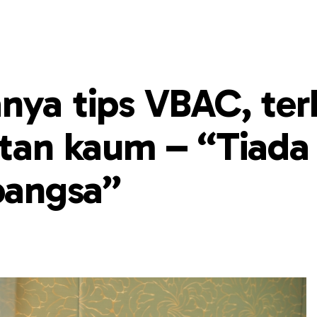
nya tips VBAC, ter
atan kaum – “Tiada
bangsa”