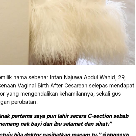
emilik nama sebenar Intan Najuwa Abdul Wahid, 29,
rkenaan Vaginal Birth After Cesarean selepas mendapat
ktor yang mengendalikan kehamilannya, sekali gus
ngan perubatan.
Anak pertama saya pun lahir secara C-section sebab
emang nak bayi dan ibu selamat dan sihat.”
setuju bila doktor nasihatkan macam tu,”
ciapannya