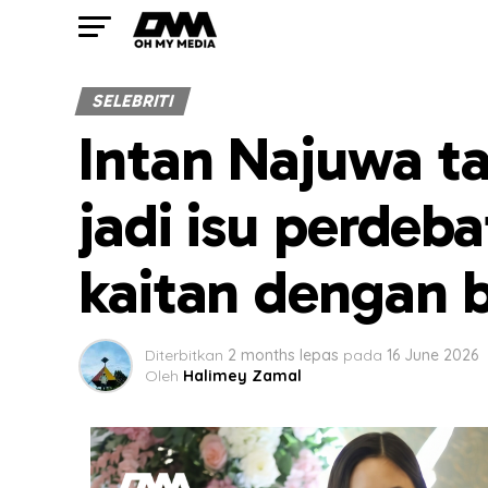
SELEBRITI
Intan Najuwa ta
jadi isu perdeb
kaitan dengan 
Diterbitkan
2 months lepas
pada
16 June 2026
Oleh
Halimey Zamal