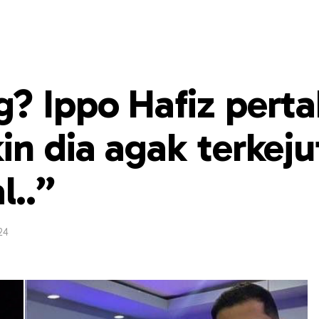
? Ippo Hafiz pert
n dia agak terkeju
l..”
24