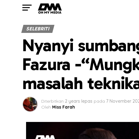
SELEBRITI
Nyanyi sumbang
Fazura -“Mungki
masalah teknika
Diterbitkan
2 years lepas
pada
7 November 20
Oleh
Miss Farah