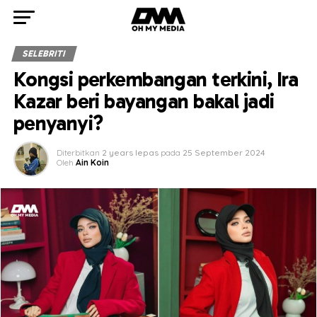
SELEBRITI
Kongsi perkembangan terkini, Ira
Kazar beri bayangan bakal jadi
penyanyi?
Diterbitkan
2 years lepas
pada
25 September 2024
Oleh
Ain Koin