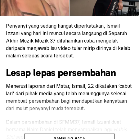
Penyanyi yang sedang hangat diperkatakan, Ismail
Izzani yang hari ini muncul secara langsung di Separuh
Akhir Muzik Muzik 37 difahamkan cuba mengelak
daripada menjawab isu video tular mirip dirinya di kelab
malam selepas acara tersebut.
Lesap lepas persembahan
Menerusi laporan dari Mstar, Ismail, 22 dikatakan ‘cabut
lari’ dari pihak media yang telah menunggunya selesai
membuat persembahan bagi mendapatkan kenyataan
dari mulut penyanyi muda tersebut.
Dalam persembahan di SFMM37, Ismail Izzani duet
bersama Naim Daniel telah menyampaikan lagu
Habis
Sini
secara langsung yang disiarkan di TV3.
SAMBUNG BACA