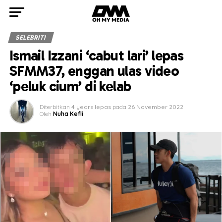
SELEBRITI
Ismail Izzani ‘cabut lari’ lepas
SFMM37, enggan ulas video
‘peluk cium’ di kelab
Diterbitkan
4 years lepas
pada
26 November 2022
Oleh
Nuha Kefli