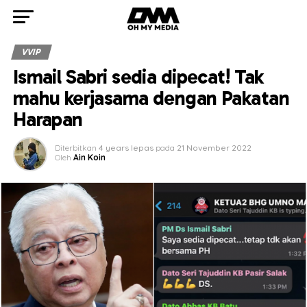
VVIP
Ismail Sabri sedia dipecat! Tak
mahu kerjasama dengan Pakatan
Harapan
Diterbitkan
4 years lepas
pada
21 November 2022
Oleh
Ain Koin