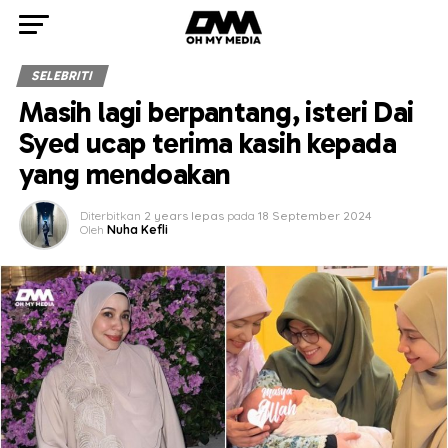
SELEBRITI
Masih lagi berpantang, isteri Dai
Syed ucap terima kasih kepada
yang mendoakan
Diterbitkan
2 years lepas
pada
18 September 2024
Oleh
Nuha Kefli