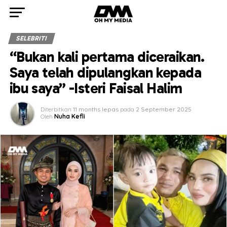
SELEBRITI
“Bukan kali pertama diceraikan.
Saya telah dipulangkan kepada
ibu saya” -Isteri Faisal Halim
Diterbitkan
11 months lepas
pada
2 September 2025
Oleh
Nuha Kefli