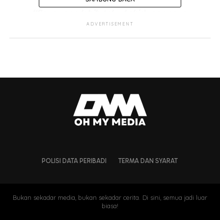
“Saya yang lebih tahu kehidupan saya.
ADVERTISEMENT
“Saya telah berkorban seluruh jiwa saya untuk
keluarga saya, dari susah sehingga berjaya, dari
tidak dikenali kepada seorang yang dipuja, dari
sakit sehingga sihat dan kembali ke tahap
terbaik,”
tulisnya.
POLISI DATA PERIBADI
TERMA DAN SYARAT
Bukan sekadar media, bukan sekadar cerita. Di sini, semua jadi luar
biasa!