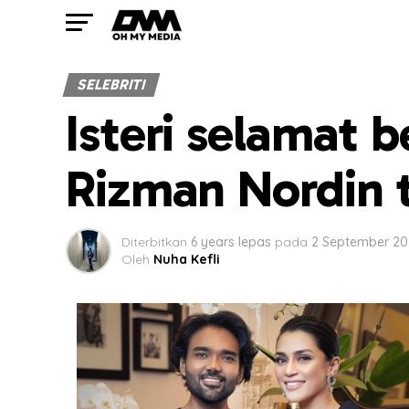
SELEBRITI
Isteri selamat b
Rizman Nordin 
Diterbitkan
6 years lepas
pada
2 September 2
Oleh
Nuha Kefli