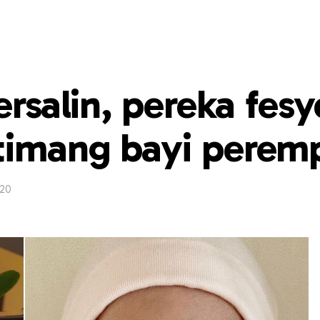
ersalin, pereka fes
timang bayi perem
020