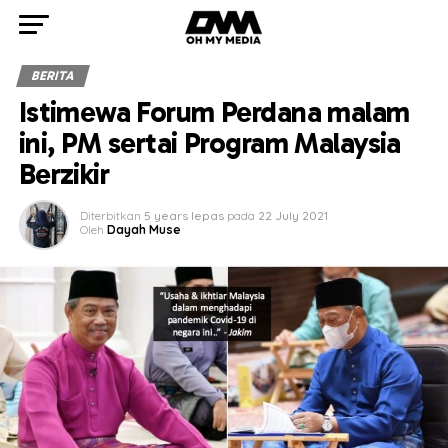
BERITA
Istimewa Forum Perdana malam
ini, PM sertai Program Malaysia
Berzikir
Diterbitkan
5 years lepas
pada
22 July 2021
Oleh
Dayah Muse