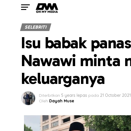
SELEBRITI
Isu babak panas
Nawawi minta n
keluarganya
Diterbitkan
5 years lepas
pada
21 October 2021
Oleh
Dayah Muse