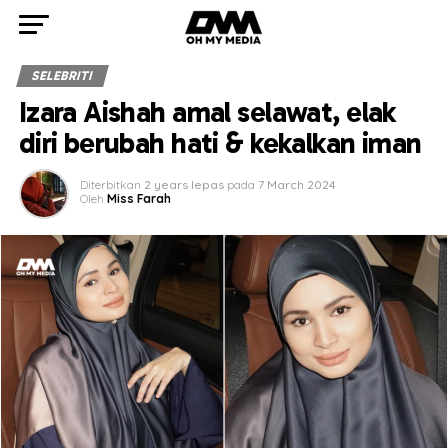
SELEBRITI
Izara Aishah amal selawat, elak
diri berubah hati & kekalkan iman
Diterbitkan
2 years lepas
pada
7 March 2024
Oleh
Miss Farah