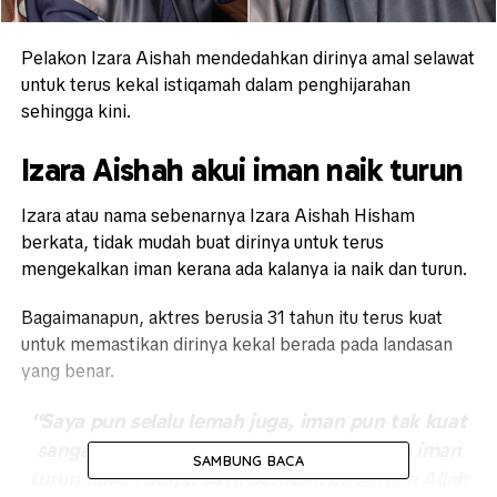
Pelakon Izara Aishah mendedahkan dirinya amal selawat
untuk terus kekal istiqamah dalam penghijarahan
sehingga kini.
Izara Aishah akui iman naik turun
Izara atau nama sebenarnya Izara Aishah Hisham
berkata, tidak mudah buat dirinya untuk terus
mengekalkan iman kerana ada kalanya ia naik dan turun.
Bagaimanapun, aktres berusia 31 tahun itu terus kuat
untuk memastikan dirinya kekal berada pada landasan
yang benar.
“Saya pun selalu lemah juga, iman pun tak kuat
sangat, Kadang-kadang sebagai manusia iman
SAMBUNG BACA
turun naik. Tetapi, saya berubah ini kerana Allah