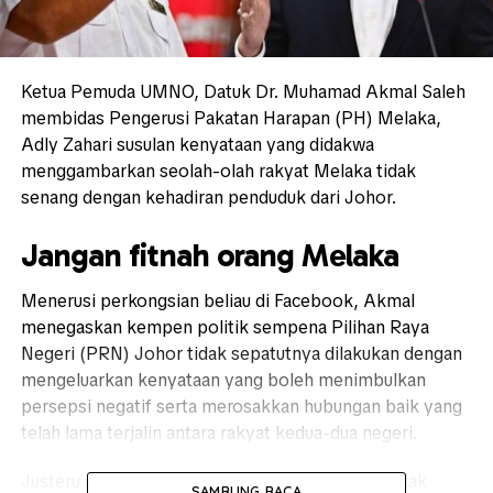
Ketua Pemuda UMNO, Datuk Dr. Muhamad Akmal Saleh
membidas Pengerusi Pakatan Harapan (PH) Melaka,
Adly Zahari susulan kenyataan yang didakwa
menggambarkan seolah-olah rakyat Melaka tidak
senang dengan kehadiran penduduk dari Johor.
Jangan fitnah orang Melaka
Menerusi perkongsian beliau di Facebook, Akmal
menegaskan kempen politik sempena Pilihan Raya
Negeri (PRN) Johor tidak sepatutnya dilakukan dengan
mengeluarkan kenyataan yang boleh menimbulkan
persepsi negatif serta merosakkan hubungan baik yang
telah lama terjalin antara rakyat kedua-dua negeri.
Justeru itu, mengingatkan agar rakyat Melaka tidak
SAMBUNG BACA