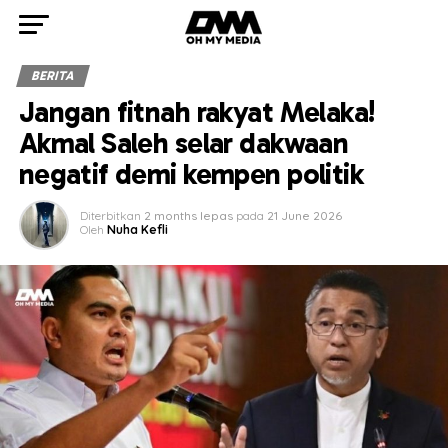
BERITA
Jangan fitnah rakyat Melaka!
Akmal Saleh selar dakwaan
negatif demi kempen politik
Diterbitkan
2 months lepas
pada
21 June 2026
Oleh
Nuha Kefli