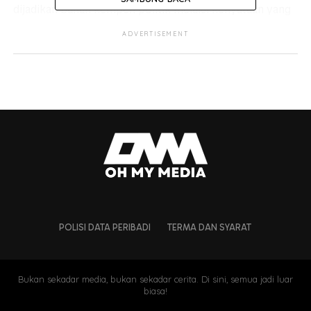
dijadikan bahan kempen politik melalui kenyataan yang
disifatkannya sebagai fitnah.
ADVERTISEMENT
“Saya mahu mengingatkan kepada kekanda saya
Adly Zahari. Kita kalau nak kempen, silakan tiada
masalah, tetapi janganlah sampai memberi
pandangan negatif dan memfitnah rakyat
Melaka,”
katanya.
POLISI DATA PERIBADI
TERMA DAN SYARAT
Bukan sekadar media, bukan sekadar cerita. Di sini, semua jadi luar
biasa!