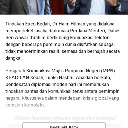
Tindakan Exco Kedah, Dr Haim Hilman yang didakwa
memperlekeh usaha diplomasi Perdana Menteri, Datuk
Seri Anwar Ibrahim berhubung komunikasi telefon
dengan beberapa pemimpin dunia disifatkan sebagai
tidak mencerminkan realiti semasa dan berhujah secara
dangkal.
Pengarah Komunikasi Majlis Pimpinan Negeri (MPN)
KEADILAN Kedah, Tunku Nashrul Abaidah berkata,
pendekatan diplomasi moden hari ini memerlukan
tindakan pantas dan komunikasi terus antara pemimpin
negara, khususnya dalam mendepani krisis global yang
semakin kompleks.
“Dalam keadaan ratusan kapal dari pelbagai
negara masih terkandas, hanya segelintir berjaya
SAMBUNG BACA