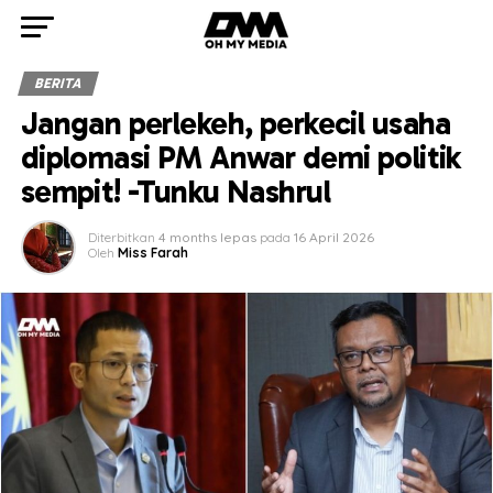
BERITA
Jangan perlekeh, perkecil usaha
diplomasi PM Anwar demi politik
sempit! -Tunku Nashrul
Diterbitkan
4 months lepas
pada
16 April 2026
Oleh
Miss Farah