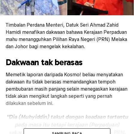
Timbalan Perdana Menteri, Datuk Seri Ahmad Zahid
Hamidi menafikan dakwaan bahawa Kerajaan Perpaduan
mahu menangguhkan Pilihan Raya Negeri (PRN) Melaka
dan Johor bagi mengelak kekalahan.
Dakwaan tak berasas
Memetik laporan daripada Kosmo! beliau menyatakan
dakwaan itu tidak berasas memandangkan tempoh
pembubaran masih panjang selain menegaskan kerajaan
tidak akan mengikut langkah seperti yang pernah
dilakukan sebelum ini.
“Dia (Muhyiddin) takut dengan keadaan tertentu
pada masa itu tetapi kerajaan (Perpaduan)
sekarang tidak pun timbul untuk tangguh PRN.
SAMBUNG BACA