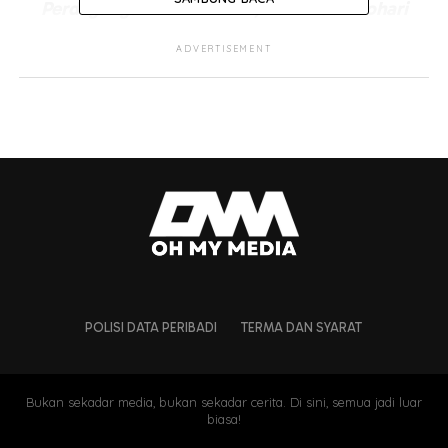
Perdagangan dan Industri, Datuk Seri Johari
Abdul Ghani bahawa Jho Low tidak patut
ADVERTISEMENT
dimaafkan dan tidak patut diberi sebarang
pertimbangan pengampunan kerana dosa dan
musibah yang dia telah bawa kepada negara kita
ini terlalu besar.
“Mereka tidak sepatutnya memberi
pengampunan atau kelonggaran walaupun
melibatkan individu seperti Jho Low. Dia kena
balik dan berdepan, dibawa ke mahkamah untuk
diadili. Itu yang sepatutnya berlaku,”
katanya.
POLISI DATA PERIBADI
TERMA DAN SYARAT
Bukan sekadar media, bukan sekadar cerita. Di sini, semua jadi luar
biasa!