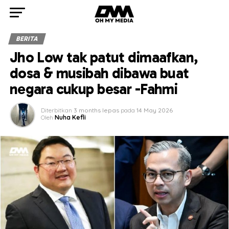
BERITA
Jho Low tak patut dimaafkan,
dosa & musibah dibawa buat
negara cukup besar -Fahmi
Diterbitkan
3 months lepas
pada
14 May 2026
Oleh
Nuha Kefli