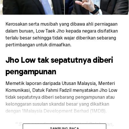
Kerosakan serta musibah yang dibawa ahli perniagaan
dalam buruan,
Low Taek Jho
kepada negara disifatkan
terlalu besar sehingga tidak wajar diberikan sebarang
pertimbangan untuk dimaafkan.
Jho Low tak sepatutnya diberi
pengampunan
Memetik laporan daripada Utusan Malaysia, Menteri
Komunikasi, Datuk
Fahmi Fadzil
menyatakan Jho Low
tidak sepatutnya diberi sebarang pengampunan atau
kelonggaran susulan skandal besar yang dikaitkan
dengan 1Malaysia Development Berhad (1MDB).
“
Saya senada dengan Menteri Pelaburan,
SAMBUNG BACA