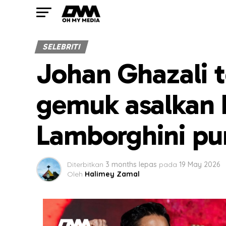
SELEBRITI
Johan Ghazali 
gemuk asalkan 
Lamborghini pu
Diterbitkan
3 months lepas
pada
19 May 2026
Oleh
Halimey Zamal