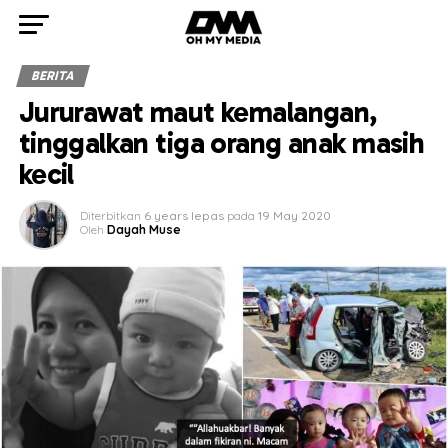
BERITA
Jururawat maut kemalangan,
tinggalkan tiga orang anak masih
kecil
Diterbitkan
6 years lepas
pada
19 May 2020
Oleh
Dayah Muse