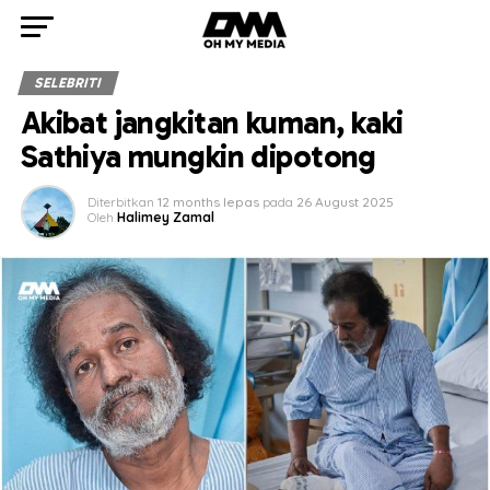
SELEBRITI
Akibat jangkitan kuman, kaki
Sathiya mungkin dipotong
Diterbitkan
12 months lepas
pada
26 August 2025
Oleh
Halimey Zamal