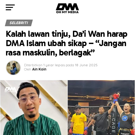
SELEBRITI
Kalah lawan tinju, Da’i Wan harap
DMA Islam ubah sikap – “Jangan
rasa maskulin, berlagak”
Diterbitkan
1 year lepas
pada
18 June 2025
Oleh
Ain Koin