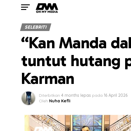
SELEBRITI
“Kan Manda dah
tuntut hutang p
Karman
Diterbitkan
4 months lepas
pada
16 April 2026
Oleh
Nuha Kefli