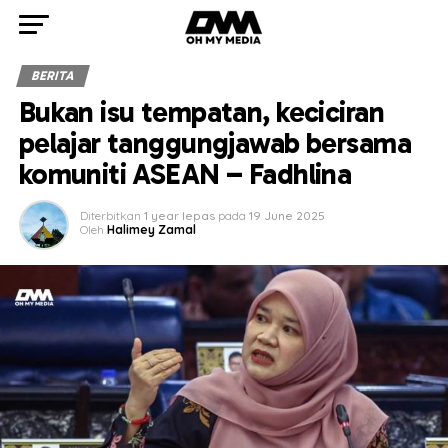
BERITA
Bukan isu tempatan, keciciran
pelajar tanggungjawab bersama
komuniti ASEAN – Fadhlina
Diterbitkan
1 year lepas
pada
19 June 2025
Oleh
Halimey Zamal