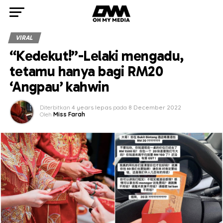
VIRAL
“Kedekut!”-Lelaki mengadu,
tetamu hanya bagi RM20
‘Angpau’ kahwin
Diterbitkan
4 years lepas
pada
8 December 2022
Oleh
Miss Farah