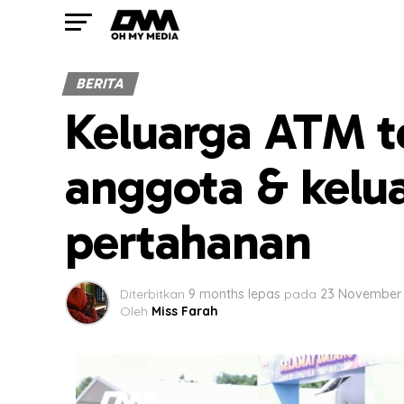
BERITA
Keluarga ATM t
anggota & kelua
pertahanan
Diterbitkan
9 months lepas
pada
23 November
Oleh
Miss Farah