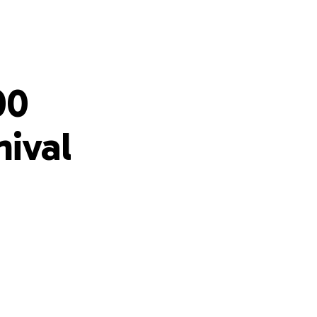
00
ival