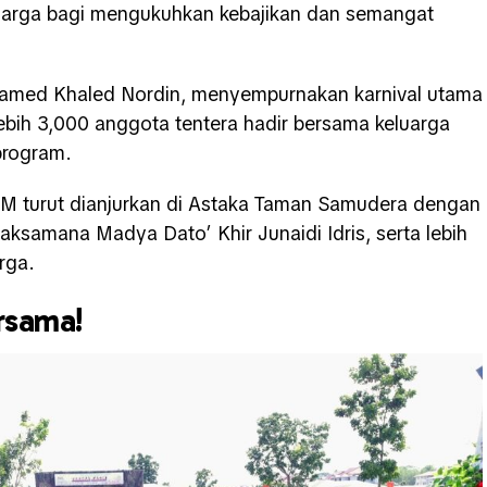
uarga bagi mengukuhkan kebajikan dan semangat
hamed Khaled Nordin, menyempurnakan karnival utama
bih 3,000 anggota tentera hadir bersama keluarga
program.
DM turut dianjurkan di Astaka Taman Samudera dengan
ksamana Madya Dato’ Khir Junaidi Idris, serta lebih
rga.
rsama!