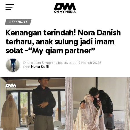
SELEBRITI
Kenangan terindah! Nora Danish
terharu, anak sulung jadi imam
solat -“My qiam partner”
Diterbitkan
5 months lepas
pada
17 March 2026
Oleh
Nuha Kefli