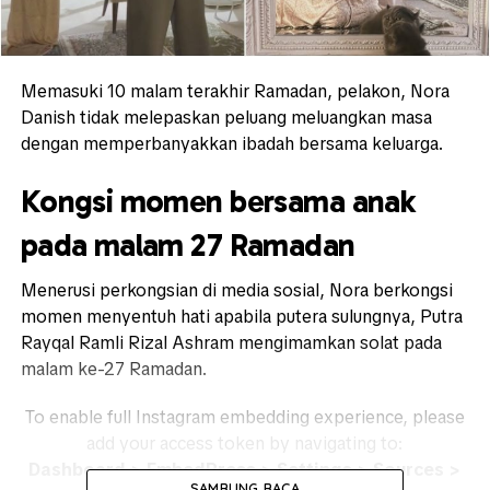
Memasuki 10 malam terakhir Ramadan, pelakon,
Nora
Danish
tidak melepaskan peluang meluangkan masa
dengan memperbanyakkan ibadah bersama keluarga.
Kongsi momen bersama anak
pada malam 27 Ramadan
Menerusi perkongsian di media sosial, Nora berkongsi
momen menyentuh hati apabila putera sulungnya,
Putra
Rayqal Ramli Rizal Ashram
mengimamkan solat pada
malam ke-27 Ramadan.
To enable full Instagram embedding experience, please
add your access token by navigating to:
Dashboard > EmbedPress > Settings > Sources >
SAMBUNG BACA