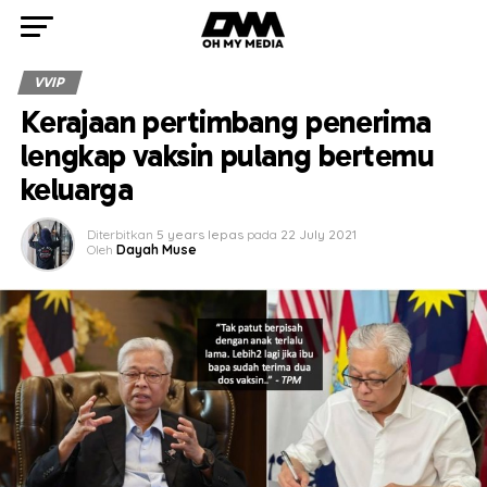
VVIP
Kerajaan pertimbang penerima
lengkap vaksin pulang bertemu
keluarga
Diterbitkan
5 years lepas
pada
22 July 2021
Oleh
Dayah Muse