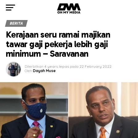
BERITA
Kerajaan seru ramai majikan
tawar gaji pekerja lebih gaji
minimum – Saravanan
Diterbitkan
4 years lepas
pada
22 February 2022
Oleh
Dayah Muse