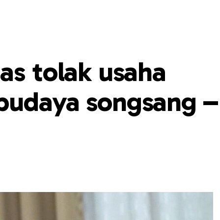
as tolak usaha
 budaya songsang –