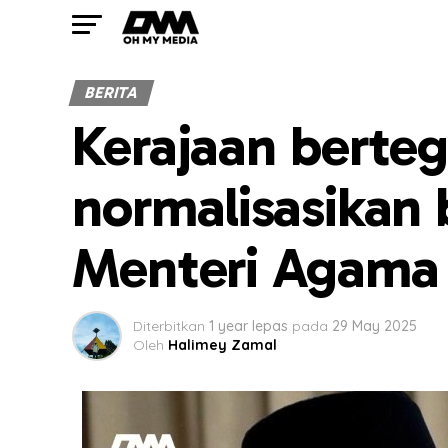
BERITA
Kerajaan berteg
normalisasikan
Menteri Agama
Diterbitkan
1 year lepas
pada
29 May 2025
Oleh
Halimey Zamal