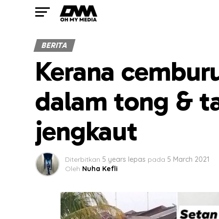
BERITA
Kerana cemburu,
dalam tong & t
jengkaut
Diterbitkan
5 years lepas
pada
5 March 2021
Oleh
Nuha Kefli