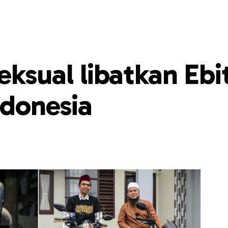
ksual libatkan Ebi
ndonesia