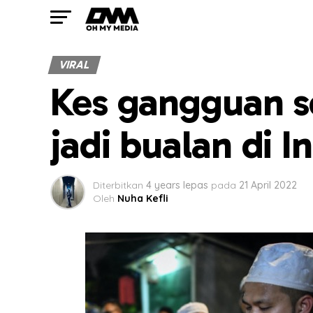
VIRAL
Kes gangguan se
jadi bualan di I
Diterbitkan
4 years lepas
pada
21 April 2022
Oleh
Nuha Kefli