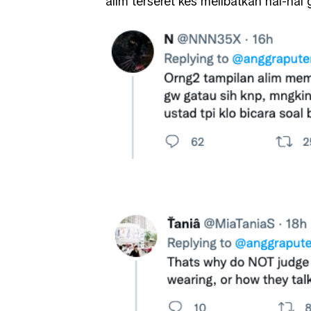
alim terseret kes melibatkan hal-hal