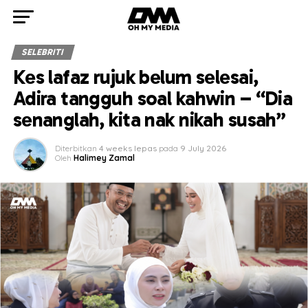
SELEBRITI
Kes lafaz rujuk belum selesai,
Adira tangguh soal kahwin – “Dia
senanglah, kita nak nikah susah”
Diterbitkan
4 weeks lepas
pada
9 July 2026
Oleh
Halimey Zamal