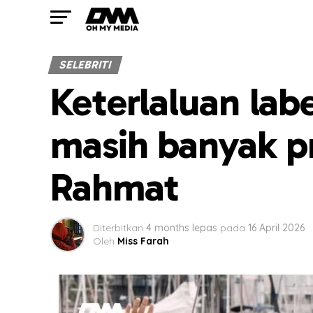
SELEBRITI
Keterlaluan lab
masih banyak p
Rahmat
Diterbitkan
4 months lepas
pada
16 April 2026
Oleh
Miss Farah