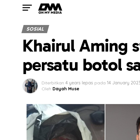
SOSIAL
Khairul Aming s
persatu botol 
Diterbitkan
4 years lepas
pada
14 January 202
Oleh
Dayah Muse