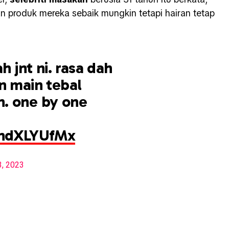
 produk mereka sebaik mungkin tetapi hairan tetap
h jnt ni. rasa dah
n main tebal
. one by one
yhdXLYUfMx
3, 2023