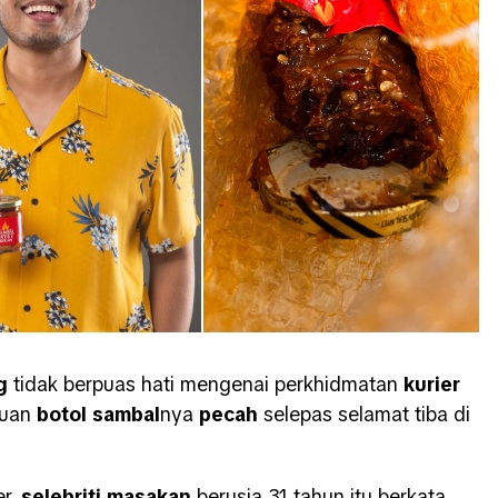
g
tidak berpuas hati mengenai perkhidmatan
kurier
duan
botol sambal
nya
pecah
selepas selamat tiba di
er,
selebriti masakan
berusia 31 tahun itu berkata,