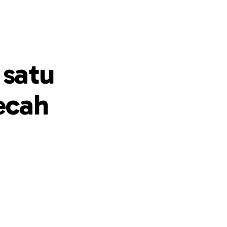
 satu
ecah