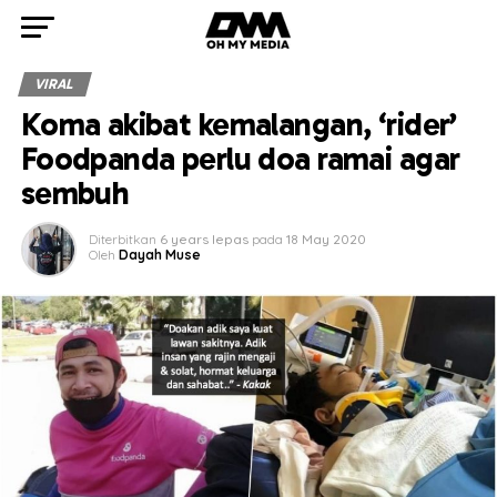
VIRAL
Koma akibat kemalangan, ‘rider’
Foodpanda perlu doa ramai agar
sembuh
Diterbitkan
6 years lepas
pada
18 May 2020
Oleh
Dayah Muse