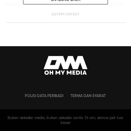
disisi dan hubungan mereka juga kekal baik sehingga ke
hari ini.
ADVERTISEMENT
Dalam perkongsian terbaru ibu mentuanya iaitu Datin
Fatimah Ismail di Instagram, dia telah berkongsi gambar
makan bersama menantunya.
POLISI DATA PERIBADI
TERMA DAN SYARAT
Bukan sekadar media, bukan sekadar cerita. Di sini, semua jadi luar
biasa!
“Lunch bersama menantu saya, isteri Syamsul