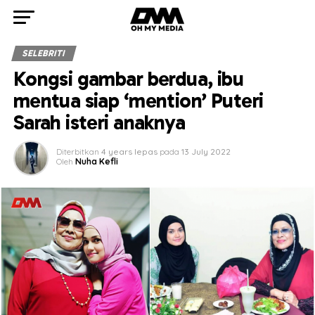
SELEBRITI
Kongsi gambar berdua, ibu
mentua siap ‘mention’ Puteri
Sarah isteri anaknya
Diterbitkan
4 years lepas
pada
13 July 2022
Oleh
Nuha Kefli