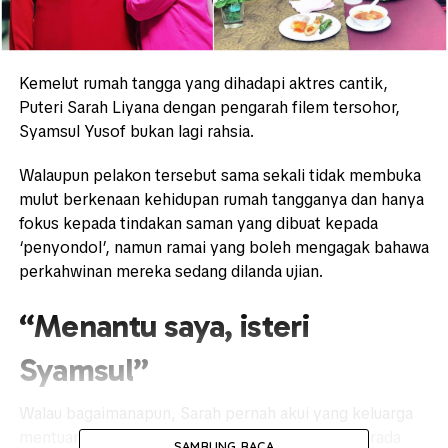
Kemelut rumah tangga yang dihadapi aktres cantik,
Puteri Sarah Liyana dengan pengarah filem tersohor,
Syamsul Yusof bukan lagi rahsia.
Walaupun pelakon tersebut sama sekali tidak membuka
mulut berkenaan kehidupan rumah tangganya dan hanya
fokus kepada tindakan saman yang dibuat kepada
‘penyondol’, namun ramai yang boleh mengagak bahawa
perkahwinan mereka sedang dilanda ujian.
“Menantu saya, isteri
Syamsul”
Walau bagaimanapun, Sarah pernah akui yang keluarga
mentuanya sangat menyokong serta sentiasa berada
SAMBUNG BACA