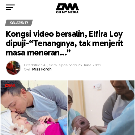
SELEBRITI
Kongsi video bersalin, Elfira Loy
dipuji-“Tenangnya, tak menjerit
masa meneran…”
Diterbitkan
4 years lepas
pada
23 June 2022
Oleh
Miss Farah