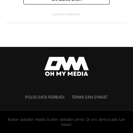
ADVERTISEMENT
POLISI DATA PERIBADI
TERMA DAN SYARAT
Perkongsian video itu sebenarnya didedikasikan oleh
Bukan sekadar media, bukan sekadar cerita. Di sini, semua jadi luar
Elfira kepada suami bersempena dengan sambutan Hari
biasa!
Bapa pada Ahad lalu selain menitipkan ucapan terima