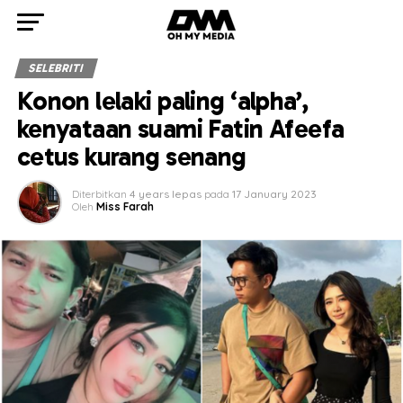
SELEBRITI
Konon lelaki paling ‘alpha’,
kenyataan suami Fatin Afeefa
cetus kurang senang
Diterbitkan
4 years lepas
pada
17 January 2023
Oleh
Miss Farah