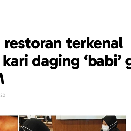
restoran terkenal
 kari daging ‘babi’
M
020