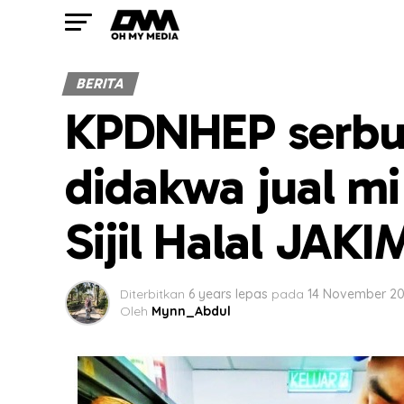
BERITA
KPDNHEP serbu 
didakwa jual mi
Sijil Halal JAKI
Diterbitkan
6 years lepas
pada
14 November 2
Oleh
Mynn_Abdul