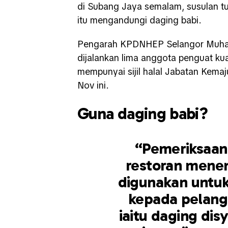
di Subang Jaya semalam, susulan tu
itu mengandungi daging babi.
Pengarah KPDNHEP Selangor Muhama
dijalankan lima anggota penguat ku
mempunyai sijil halal Jabatan Kema
Nov ini.
Guna daging babi?
“Pemeriksaan 
restoran mene
digunakan untu
kepada pelang
iaitu daging dis