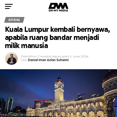
SOSIAL
Kuala Lumpur kembali bernyawa,
apabila ruang bandar menjadi
milik manusia
Diterbitkan
2 months lepas
pada
5 June 2026
Oleh
Danial Iman Azlan Suhaimi