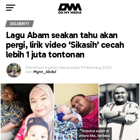
SELEBRITI
Lagu Abam seakan tahu akan
pergi, lirik video ‘Sikasih’ cecah
lebih 1 juta tontonan
Diterbitkan
6 years lepas
pada
11 February 2020
Oleh
Mynn_Abdul