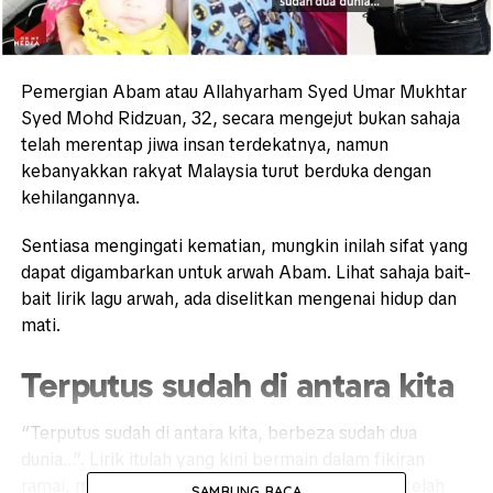
Pemergian Abam atau Allahyarham Syed Umar Mukhtar
Syed Mohd Ridzuan, 32, secara mengejut bukan sahaja
telah merentap jiwa insan terdekatnya, namun
kebanyakkan rakyat Malaysia turut berduka dengan
kehilangannya.
Sentiasa mengingati kematian, mungkin inilah sifat yang
dapat digambarkan untuk arwah Abam. Lihat sahaja bait-
bait lirik lagu arwah, ada diselitkan mengenai hidup dan
mati.
Terputus sudah di antara kita
“Terputus sudah di antara kita, berbeza sudah dua
dunia…”. Lirik itulah yang kini bermain dalam fikiran
ramai, menyifatkan arwah seakan tahu masanya telah
SAMBUNG BACA