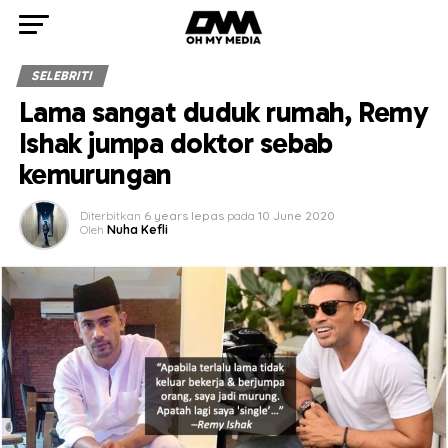
SELEBRITI
Lama sangat duduk rumah, Remy
Ishak jumpa doktor sebab
kemurungan
Diterbitkan
6 years lepas
pada
10 June 2020
Oleh
Nuha Kefli