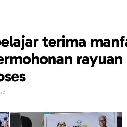
elajar terima manf
permohonan rayuan
oses
022