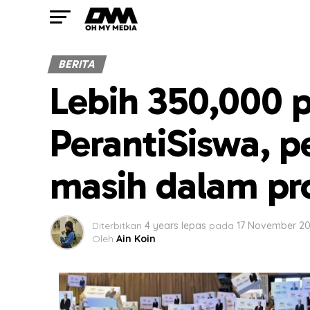
BERITA
Lebih 350,000 p
PerantiSiswa, 
masih dalam pr
Diterbitkan
4 years lepas
pada
17 November 2
Oleh
Ain Koin