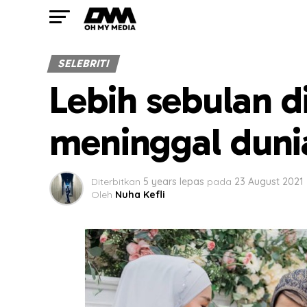
SELEBRITI
Lebih sebulan d
meninggal duni
Diterbitkan
5 years lepas
pada
23 August 2021
Oleh
Nuha Kefli