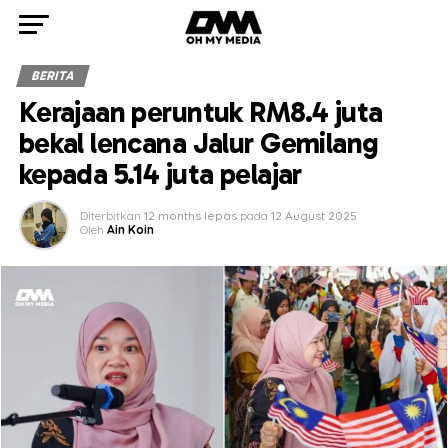
BERITA
Kerajaan peruntuk RM8.4 juta
bekal lencana Jalur Gemilang
kepada 5.14 juta pelajar
Diterbitkan
12 months lepas
pada
12 August 2025
Oleh
Ain Koin