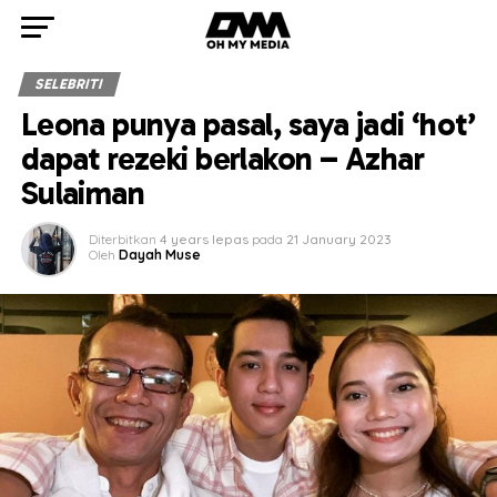
SELEBRITI
Leona punya pasal, saya jadi ‘hot’
dapat rezeki berlakon – Azhar
Sulaiman
Diterbitkan
4 years lepas
pada
21 January 2023
Oleh
Dayah Muse