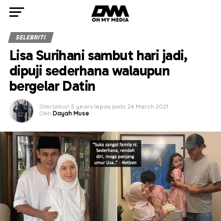
SELEBRITI
Lisa Surihani sambut hari jadi,
dipuji sederhana walaupun
bergelar Datin
Diterbitkan
5 years lepas
pada
24 March 2021
Oleh
Dayah Muse