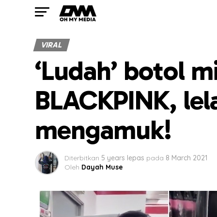
VIRAL
‘Ludah’ botol 
BLACKPINK, lela
mengamuk!
Diterbitkan
5 years lepas
pada
8 March 2021
Oleh
Dayah Muse