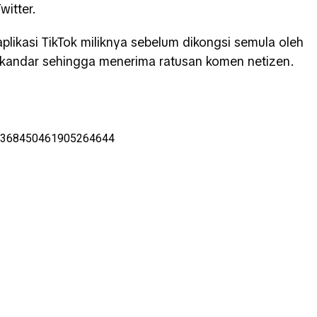
itter.
 aplikasi TikTok miliknya sebelum dikongsi semula oleh
skandar sehingga menerima ratusan komen netizen.
us/1368450461905264644