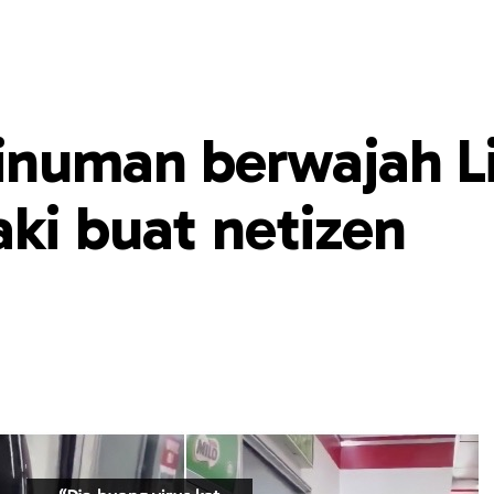
minuman berwajah L
ki buat netizen