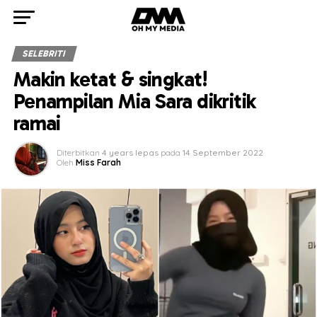
SELEBRITI
Makin ketat & singkat!
Penampilan Mia Sara dikritik
ramai
Diterbitkan
4 years lepas
pada
14 September 2022
Oleh
Miss Farah